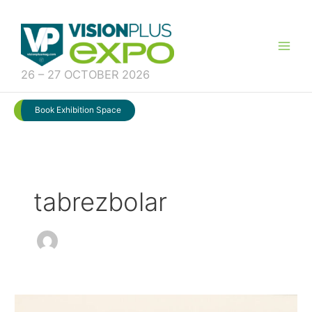
Skip
to
content
26 – 27 OCTOBER 2026
Book Exhibition Space
tabrezbolar
Cutting