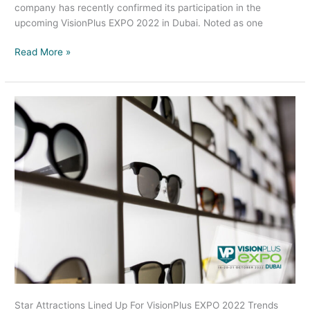
company has recently confirmed its participation in the
upcoming VisionPlus EXPO 2022 in Dubai. Noted as one
Read More »
Star
Attractions
Lined
Up
For
VisionPlus
EXPO
2022
Star Attractions Lined Up For VisionPlus EXPO 2022 Trends