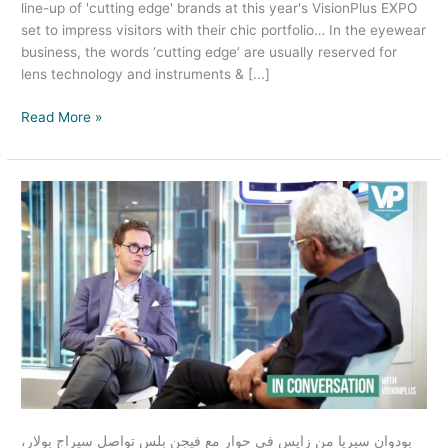
line-up of 'cutting edge' brands at this year's VisionPlus EXPO
set to impress visitors with their chic portfolio… In the eyewear
business, the words ‘cutting edge’ are usually reserved for
lens technology and instruments & [...]
Read More »
In
Conversation
with
Mr
Baudouin
Sériès
of
ZEISS
Vision
Care
MEA
بودوان سيريا من زايس في حوار مع فيجن بلس تواصل سيراج بولار،