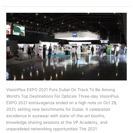
VisionPlus
EXPO
2021:
A
Success
Story
VisionPlus EXPO 2021 Puts Dubai On Track To Be Among
World's Top Destinations For Opticals Three-day VisionPlus
EXPO 2021 extravaganza ended on a high note on Oct 28,
2021, setting new benchmarks for Dubai. It celebrated
excellence in eyewear with state-of-the-art booths,
knowledge sharing sessions at the VP Academy, and
unparalleled networking opportunities The 2021