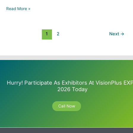
Read More »
1
2
Next
→
Hurry! Participate As Exhibitors At VisionPlus EX
2026 Today
Call Now