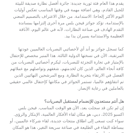
يقدم هذا العام فئة ثورية جديدة: جائزة أفضل نظارة صديقة للبيئة
للجيل القادم، وهي اضافة مهمة في وقتها المناسب تعكس أوليات
اليوم الأكثر إلحاحا: الاستدامة. من خلال الاعتراف بالتصميم المعني
بالإستدامة، تؤكد جوائز فيجن بلس مرة أخرى إلتزامها بمساندة
التقدم الهادف في صناعة النظارات، لأنه في عالم اليوم، الأناقة
العظيمة والاستدامة يسيران يدا بيد.
كما تسجل جوائز يو أند أي لأخصائيي البصريات العالميين عودتها
المرتقبة، الآن في نسختها الدولية الثالثة. هذا المنبر مخصص للإحتفال
بالإمتياز في تجارة التجزئة للبصريات، ليكرم أخصائيي البصريات من
كافة أنحاء العالم، الذين كان لخدمتهم، شغفهم وتواصلهم مع عملائهم
الفضل في الارتقاء بتجربة النظارة. ومع المرشحين النهائيين الذين
تم انتقاؤهم عالميا، تستمر الجوائز في مكانتها كإحتفال عالمي حقيقي
بالعاملين في رعاية الإبصار.
هل أنتم مستعدون للإنضمام لمستقبل البصريات؟
إن لم تكن قد سجلت بعد، الآن هو الوقت المناسب. فيجن بلس
اكسبو 2025، دبي، هو مكان لقاء الأفكار العالمية، الإبتكار والرؤى.
سواء كنت تسعى إلى اطلاق منتجات جديدة، لقاء شركاء عالميين، أو
ببساطة البقاء في الطليعة في صناعة سريعة التغير، هذا هو المكان