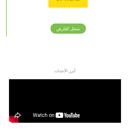
سجل كعارض
أبرز الأحداث