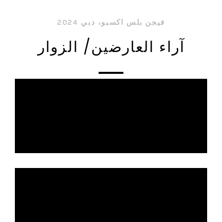
فيجن بلس اكسبو، دبي 2024
آراء العارضين/ الزوار