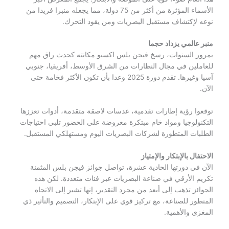
الأسماء المؤثرة من أكثر من 75 دولة، مما يجعله منبرا فريدا من
نوعه لإكتشاف مستقبل البصريات ومن يقود التحرك.
منبر عالمي يزداد حجما
بمرور السنوات، رسخ فيجن بلس اكسبو مكانته كحدث راق مهم
للعاملين في مجال النظارات من الشرق الأوسط، أفريقيا، جنوبي
آسيا وغيرها. تقدم دورة 2025 وعدا بأن تكون الأكثر فخامة حتى
الآن.
توقعوا رؤية إطارات تقدمية، عدسات لاصقة متقدمة، أدوات تعززها
التكنولوجيا ومواد خام مبتكرة معروضة على الحضور تلبي احتياجات
الطلبات المتطورة لشركات البصريات اليوم ومستهلكي المستقبل.
الاحتفال بالإبتكار والإمتياز
الآن في دورتها الحادية عشرة، تواصل جوائز فيجن بلس المثمنة
تكريم الأرقي في صناعة البصريات عبر فئات متعددة. لكن هذه
الجوائز تذهب إلى أبعد من مجرد التقدير، إنها تشير إلى الاتجاه
المتطور للصناعة، مع تركيز قوي على الإبتكار، التصميم والتأثير ذي
المغزى والأهمية.