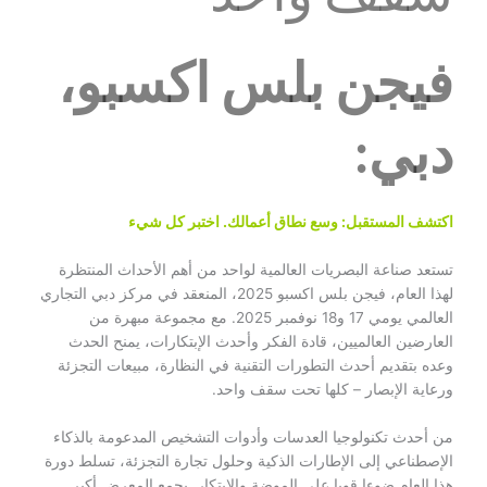
فيجن بلس اكسبو،
دبي:
اكتشف المستقبل: وسع نطاق أعمالك. اختبر كل شيء
تستعد صناعة البصريات العالمية لواحد من أهم الأحداث المنتظرة
لهذا العام، فيجن بلس اكسبو 2025، المنعقد في مركز دبي التجاري
العالمي يومي 17 و18 نوفمبر 2025. مع مجموعة مبهرة من
العارضين العالميين، قادة الفكر وأحدث الإبتكارات، يمنح الحدث
وعده بتقديم أحدث التطورات التقنية في النظارة، مبيعات التجزئة
ورعاية الإبصار – كلها تحت سقف واحد.
من أحدث تكنولوجيا العدسات وأدوات التشخيص المدعومة بالذكاء
الإصطناعي إلى الإطارات الذكية وحلول تجارة التجزئة، تسلط دورة
هذا العام ضوءا قويا على الموضة والابتكار. يجمع المعرض أكبر